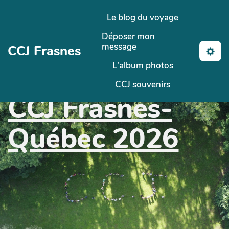
Aller au contenu principal
Le blog du voyage
Déposer mon
message
CCJ Frasnes
L'album photos
CCJ souvenirs
CCJ Frasnes-
Québec 2026