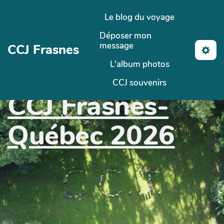
Aller au contenu principal
Le blog du voyage
Déposer mon
message
CCJ Frasnes
L'album photos
CCJ souvenirs
CCJ Frasnes-
Québec 2026