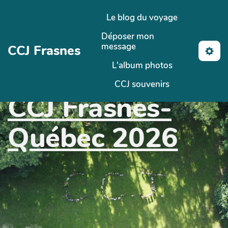
Aller au contenu principal
Le blog du voyage
Déposer mon
message
CCJ Frasnes
L'album photos
CCJ souvenirs
CCJ Frasnes-
Québec 2026