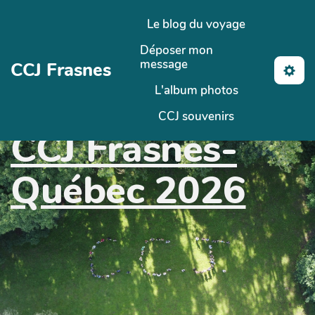
Aller au contenu principal
Le blog du voyage
Déposer mon
message
CCJ Frasnes
L'album photos
CCJ souvenirs
CCJ Frasnes-
Québec 2026