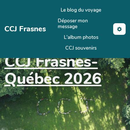
Aller au contenu principal
Le blog du voyage
Déposer mon
message
CCJ Frasnes
L'album photos
CCJ souvenirs
CCJ Frasnes-
Québec 2026