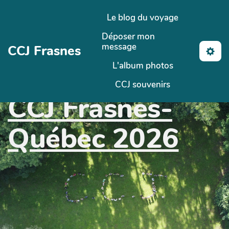
Aller au contenu principal
Le blog du voyage
Déposer mon
message
CCJ Frasnes
L'album photos
CCJ souvenirs
CCJ Frasnes-
Québec 2026