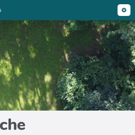
s
iche