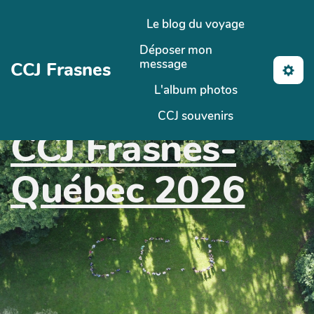
Aller au contenu principal
Le blog du voyage
Déposer mon
message
CCJ Frasnes
L'album photos
CCJ souvenirs
CCJ Frasnes-
Québec 2026