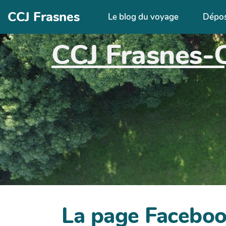
Aller au contenu principal
CCJ Frasnes
Le blog du voyage
Dépo
CCJ Frasnes-
La page Facebo