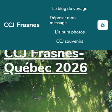
Aller au contenu principal
Le blog du voyage
Déposer mon
message
CCJ Frasnes
L'album photos
CCJ souvenirs
CCJ Frasnes-
Québec 2026