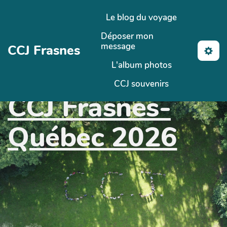
Aller au contenu principal
Le blog du voyage
Déposer mon
message
CCJ Frasnes
L'album photos
CCJ souvenirs
CCJ Frasnes-
Québec 2026