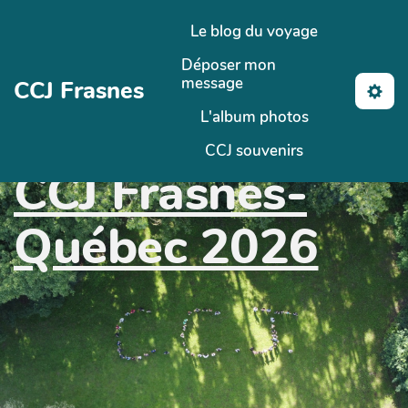
Aller au contenu principal
Le blog du voyage
Déposer mon
message
CCJ Frasnes
L'album photos
CCJ souvenirs
CCJ Frasnes-
Québec 2026