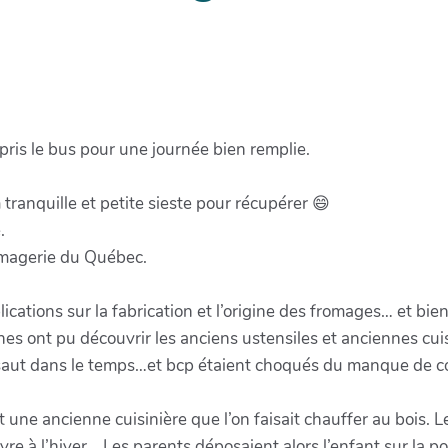
pris le bus pour une journée bien remplie.
 tranquille et petite sieste pour récupérer 😄
.
romagerie du Québec.
lications sur la fabrication et l’origine des fromages… et bi
s ont pu découvrir les anciens ustensiles et anciennes cuisin
ai saut dans le temps…et bcp étaient choqués du manque de co
it une ancienne cuisinière que l’on faisait chauffer au bois. 
vivre à l’hiver… Les parents déposaient alors l’enfant sur la p