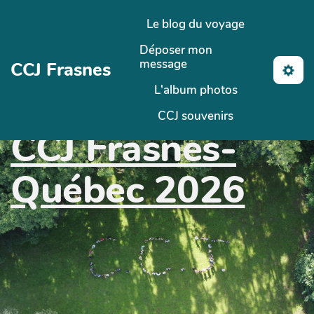
Aller au contenu principal
Le blog du voyage
Déposer mon
message
CCJ Frasnes
L'album photos
CCJ souvenirs
CCJ Frasnes-
Québec 2026