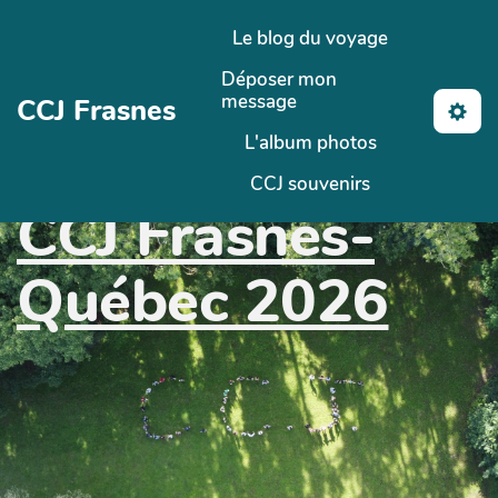
Aller au contenu principal
Le blog du voyage
Déposer mon
message
CCJ Frasnes
L'album photos
CCJ souvenirs
CCJ Frasnes-
Québec 2026