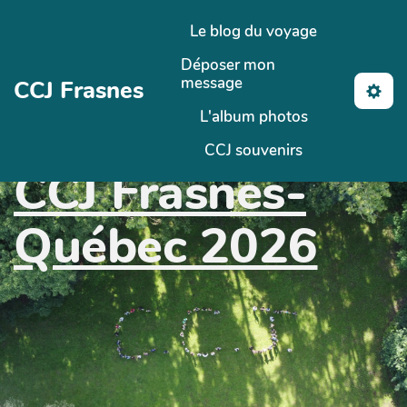
Aller au contenu principal
Le blog du voyage
Déposer mon
message
CCJ Frasnes
L'album photos
CCJ souvenirs
CCJ Frasnes-
Québec 2026