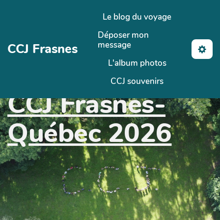
Aller au contenu principal
Le blog du voyage
Déposer mon
message
CCJ Frasnes
L'album photos
CCJ souvenirs
CCJ Frasnes-
Québec 2026